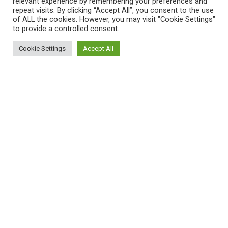
relevant experience by remembering your preferences and
repeat visits. By clicking “Accept All”, you consent to the use
of ALL the cookies. However, you may visit "Cookie Settings"
to provide a controlled consent.
Cookie Settings
Accept All
ProCAncer-I has received funding
from the European Union's Horizon
2020 research and innovation
programme under grant
agreement No 952159
http://ec.europa.eu/digital-single-
market/ehealth